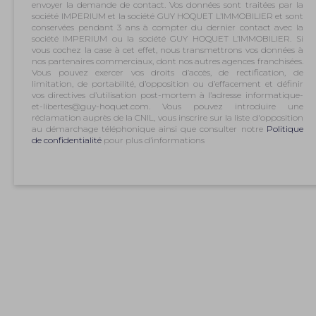
envoyer la demande de contact. Vos données sont traitées par la
société IMPERIUM et la société GUY HOQUET L’IMMOBILIER et sont
conservées pendant 3 ans à compter du dernier contact avec la
société IMPERIUM ou la société GUY HOQUET L’IMMOBILIER. Si
vous cochez la case à cet effet, nous transmettrons vos données à
nos partenaires commerciaux, dont nos autres agences franchisées.
Vous pouvez exercer vos droits d’accès, de rectification, de
limitation, de portabilité, d’opposition ou d’effacement et définir
vos directives d’utilisation post-mortem à l’adresse informatique-
et-libertes@guy-hoquet.com. Vous pouvez introduire une
réclamation auprès de la CNIL, vous inscrire sur la liste d'opposition
au démarchage téléphonique ainsi que consulter notre
Politique
de confidentialité
pour plus d’informations