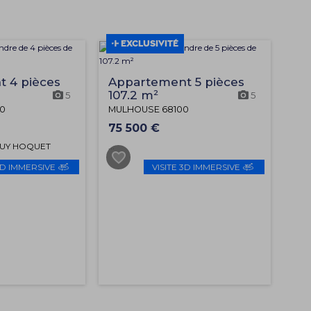
EXCLUSIVITÉ
 4 pièces
Appartement 5 pièces
107.2 m²
5
5
0
MULHOUSE 68100
75 500 €
GUY HOQUET
...
3D IMMERSIVE
VISITE 3D IMMERSIVE
 EN LIGNE OU SUR
se, ce charmant
me étage offre un
Avec ses 4 pièces
 chambres de 15m²
ait pour une famille
ant à s'installer
réable.
facile aux