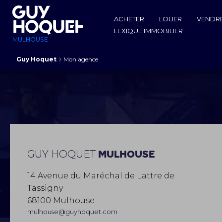
ACHETER
LOUER
VENDR
LEXIQUE IMMOBILIER
MULHOUSE
Guy Hoquet
Mon agence
GUY HOQUET
MULHOUSE
14 Avenue du Maréchal de Lattre de
Tassigny
68100 Mulhouse
mulhouse@guyhoquet.com