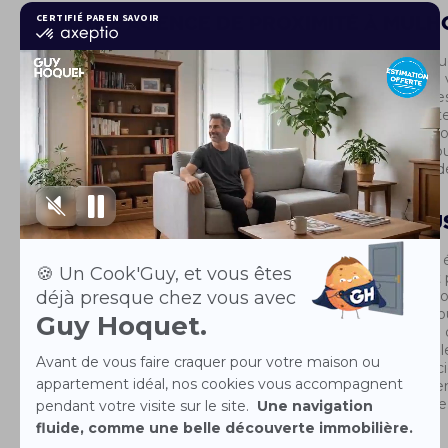
Votre agence de proximité à MUL
Vous souhaitez vendre au plus vite votre logement actue
rêves ? Votre agence immobilière à MULHOUSE met à vo
choix d’annonces immobilières à MULHOUSE et dans le
Appartement à louer ou à acheter, maison, loft, pied-à-te
facilement votre bien au sein de votre quartier favori. N
MULHOUSE vous aident à trouver le logement dont vous
budget, votre secteur de recherche et le mode de vie de
Votre agence proche de chez vou
Votre agence immobilière à MULHOUSE vous propose 
multi-métiers. De la transaction immobilière en passant 
programmes neufs ou de terrains, nous nous vous propo
multiples. Vous pouvez également faire appel à nous pou
la cession de fonds de commerces ou d'entreprise ainsi 
dédiés à la location. Nos professionnels vous apportent le
sur le plan immobilier que technique, juridique ou finan
toutes vos attentes concernant les solutions de financem
l’estimation de votre bien ou le choix de votre assurance