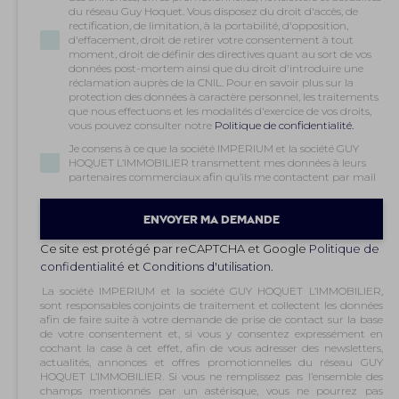
du réseau Guy Hoquet. Vous disposez du droit d'accès, de
rectification, de limitation, à la portabilité, d'opposition,
d'effacement, droit de retirer votre consentement à tout
moment, droit de définir des directives quant au sort de vos
données post-mortem ainsi que du droit d'introduire une
réclamation auprès de la CNIL. Pour en savoir plus sur la
protection des données à caractère personnel, les traitements
que nous effectuons et les modalités d'exercice de vos droits,
vous pouvez consulter notre
Politique de confidentialité.
Je consens à ce que la société IMPERIUM et la société GUY
HOQUET L’IMMOBILIER transmettent mes données à leurs
partenaires commerciaux afin qu’ils me contactent par mail
Ce site est protégé par reCAPTCHA et Google
Politique de
confidentialité
et
Conditions d'utilisation
.
La société IMPERIUM et la société GUY HOQUET L’IMMOBILIER,
sont responsables conjoints de traitement et collectent les données
afin de faire suite à votre demande de prise de contact sur la base
de votre consentement et, si vous y consentez expressément en
cochant la case à cet effet, afin de vous adresser des newsletters,
actualités, annonces et offres promotionnelles du réseau GUY
HOQUET L’IMMOBILIER. Si vous ne remplissez pas l’ensemble des
champs mentionnés par un astérisque, vous ne pourrez pas