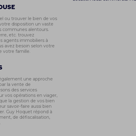
renseignements sur cet appartement
disponibles sur le si
HOUSE
à louer à MULHOUSE.
www.georisques.go
l ou trouver le bien de vos
Référence : 5012
Contactez notre a
tre disposition un vaste
Guy Hoquet MULH
s communes alentours.
obtenir de plus am
renseignements su
rre, etc. trouvez
à louer à MULHOU
os agents immobiliers à
 avez besoin selon votre
Référence : 5031
 votre famille.
s
également une approche
par la vente de
sons des services
r vos opérations en viager,
que la gestion de vos bien
ur savoir-faire aussi bien
cier. Guy Hoquet répond à
ent, de défiscalisation,
.