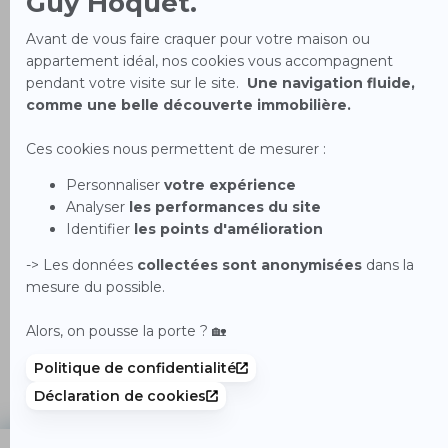
Capital : 30 000
Forme juridique : SAS - Société par actions simplifiée
Siret : 82096154800014
RCS. : Mulhouse B 820961548
Numéro et lieu de délivrance de la carte Professionnelle : CPI 6802 2016
000 009 968 CCI Mulhouse
N° TVA Intra : 45820961548
Nom et adresse de la CCI ayant procédé à la délivrance de la carte : CCI
Alsace Eurométropole 8 Rue du 17 Novembre, 68100 Mulhouse
Le nom et l’adresse du garant : CEGC 16, Rue Hoche - Tour Kupka B -
TSA 39999 92919 La défense Cedex
Le nom et les coordonnées du médiateur de la consommation dont relève
le consommateur : ANM Conso 62, Rue Tiquetonne 75002 PARIS
Adresse mail informatiques et libertés : informatique-et-libertes-
mulhouse@guyhoquet.com
NOS HONORAIRES