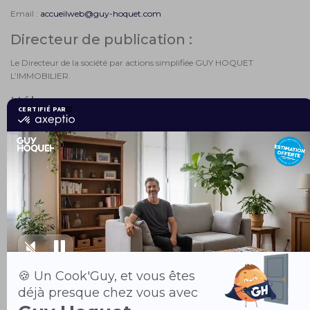
Email :
accueilweb@guy-hoquet.com
Directeur de publication :
Le Directeur de la société par actions simplifiée GUY HOQUET
L’IMMOBILIER.
Hébergeur :
OVH
SAS au capital de 10 069 020 €
RCS Lille Métropole 424 761 419 00045
Code APE 2620Z
N° TVA : FR 22 424 761 419
Siège social : 2 rue Kellermann - 59100 Roubaix – France
Tel : +33 9 72 10 10 07
IMPERIUM
:
Adresse Siège : IMPERIUM, 14 AV MAL DE LATTRE DE TASSIGNY 68100
MULHOUSE
Tél. : 03 89 60 06 01