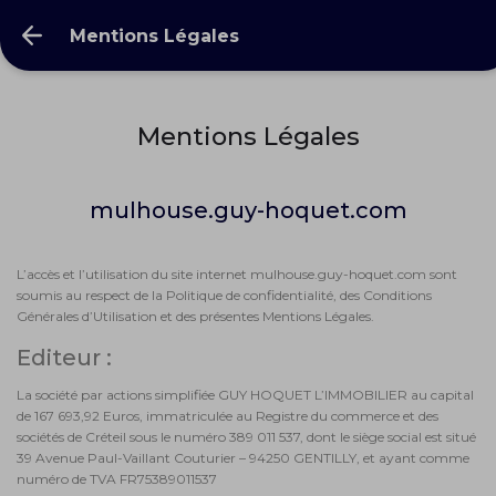
Mentions Légales
Mentions Légales
mulhouse.guy-hoquet.com
L’accès et l’utilisation du site internet mulhouse.guy-hoquet.com sont
soumis au respect de la Politique de confidentialité, des Conditions
Générales d’Utilisation et des présentes Mentions Légales.
Editeur :
La société par actions simplifiée GUY HOQUET L’IMMOBILIER au capital
de 167 693,92 Euros, immatriculée au Registre du commerce et des
sociétés de Créteil sous le numéro 389 011 537, dont le siège social est situé
39 Avenue Paul-Vaillant Couturier – 94250 GENTILLY, et ayant comme
numéro de TVA FR75389011537