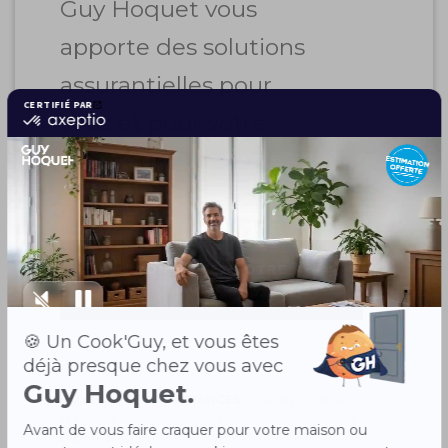
Guy Hoquet vous
apporte des solutions
assurantielles pour
vous et pour votre
acheteur.
CONTACTEZ VOTRE
AGENCE
GUY HOQUET ASSURANCES
, 9 rue du Docteur
Herpin – CS 92530 - 37025 TOURS Cedex 1 - SAS au
capital de 303.619 € - RCS de Tours sous le n° 519 106